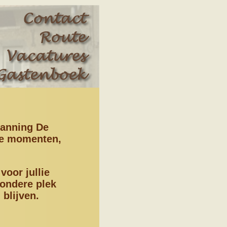
panning De
ie momenten,
oor jullie
zondere plek
blijven.